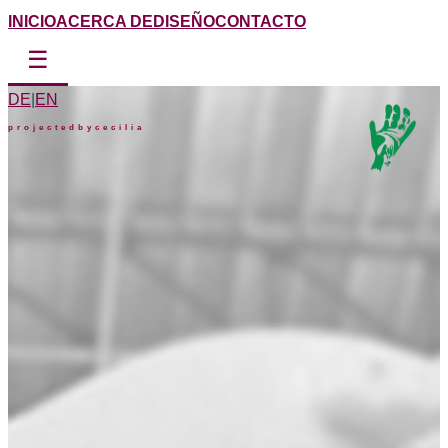
INICIO
ACERCA DE
DISEÑO
CONTACTO
☰
DE
|
EN
projectedbycecilia